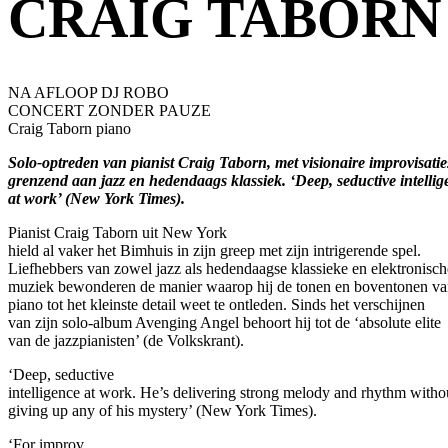
CRAIG TABORN
NA AFLOOP DJ ROBO
CONCERT ZONDER PAUZE
Craig Taborn piano
Solo-optreden van pianist Craig Taborn, met visionaire improvisatie
grenzend aan jazz en hedendaags klassiek. ‘Deep, seductive intellig
at work’ (New York Times).
Pianist Craig Taborn uit New York
hield al vaker het Bimhuis in zijn greep met zijn intrigerende spel.
Liefhebbers van zowel jazz als hedendaagse klassieke en elektronisch
muziek bewonderen de manier waarop hij de tonen en boventonen va
piano tot het kleinste detail weet te ontleden. Sinds het verschijnen
van zijn solo-album Avenging Angel behoort hij tot de ‘absolute elite
van de jazzpianisten’ (de Volkskrant).
‘Deep, seductive
intelligence at work. He’s delivering strong melody and rhythm witho
giving up any of his mystery’ (New York Times).
‘For improv