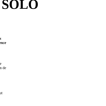
 SOLO
s
ence
e
n de
ut