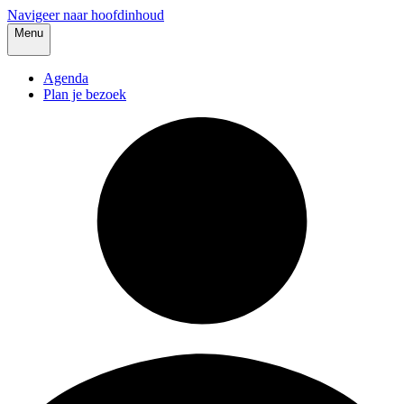
Navigeer naar hoofdinhoud
Menu
Agenda
Plan je bezoek