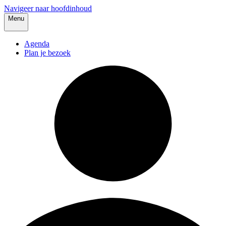
Navigeer naar hoofdinhoud
Menu
Agenda
Plan je bezoek