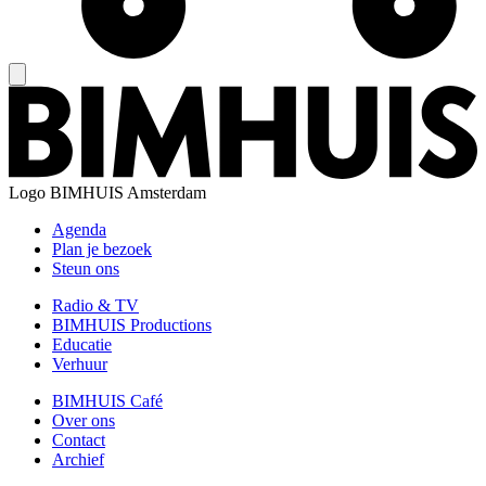
Logo
BIMHUIS Amsterdam
Agenda
Plan je bezoek
Steun ons
Radio & TV
BIMHUIS Productions
Educatie
Verhuur
BIMHUIS Café
Over ons
Contact
Archief