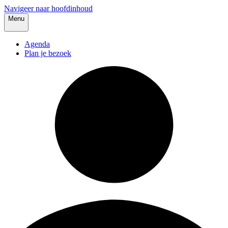
Navigeer naar hoofdinhoud
Menu
Agenda
Plan je bezoek