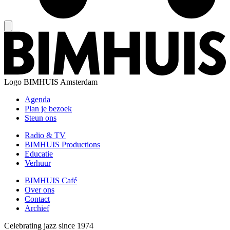
Logo
BIMHUIS Amsterdam
Agenda
Plan je bezoek
Steun ons
Radio & TV
BIMHUIS Productions
Educatie
Verhuur
BIMHUIS Café
Over ons
Contact
Archief
Celebrating jazz since 1974