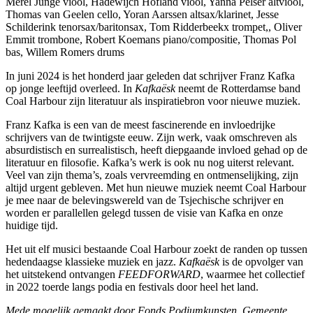
Merel Junge viool, Hadewijch Hofland viool, Yanna Pelser altviool,
Thomas van Geelen cello, Yoran Aarssen altsax/klarinet, Jesse
Schilderink tenorsax/baritonsax, Tom Ridderbeekx trompet,, Oliver
Emmit trombone, Robert Koemans piano/compositie, Thomas Pol
bas, Willem Romers drums
In juni 2024 is het honderd jaar geleden dat schrijver Franz Kafka
op jonge leeftijd overleed. In
Kafkaësk
neemt de Rotterdamse band
Coal Harbour zijn literatuur als inspiratiebron voor nieuwe muziek.
Franz Kafka is een van de meest fascinerende en invloedrijke
schrijvers van de twintigste eeuw. Zijn werk, vaak omschreven als
absurdistisch en surrealistisch, heeft diepgaande invloed gehad op de
literatuur en filosofie. Kafka’s werk is ook nu nog uiterst relevant.
Veel van zijn thema’s, zoals vervreemding en ontmenselijking, zijn
altijd urgent gebleven. Met hun nieuwe muziek neemt Coal Harbour
je mee naar de belevingswereld van de Tsjechische schrijver en
worden er parallellen gelegd tussen de visie van Kafka en onze
huidige tijd.
Het uit elf musici bestaande Coal Harbour zoekt de randen op tussen
hedendaagse klassieke muziek en jazz.
Kafkaësk
is de opvolger van
het uitstekend ontvangen
FEEDFORWARD
, waarmee het collectief
in 2022 toerde langs podia en festivals door heel het land.
Mede mogelijk gemaakt door Fonds Podiumkunsten, Gemeente