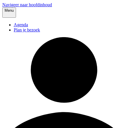
Navigeer naar hoofdinhoud
Menu
Agenda
Plan je bezoek