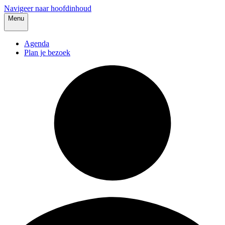
Navigeer naar hoofdinhoud
Menu
Agenda
Plan je bezoek