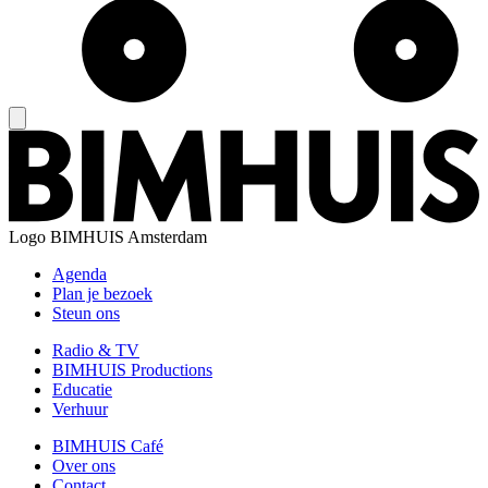
Logo
BIMHUIS Amsterdam
Agenda
Plan je bezoek
Steun ons
Radio & TV
BIMHUIS Productions
Educatie
Verhuur
BIMHUIS Café
Over ons
Contact