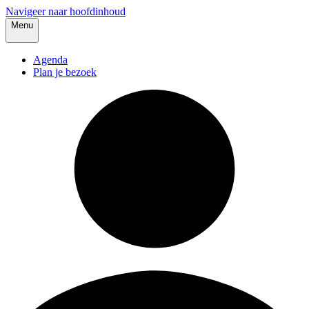
Navigeer naar hoofdinhoud
Menu
Agenda
Plan je bezoek