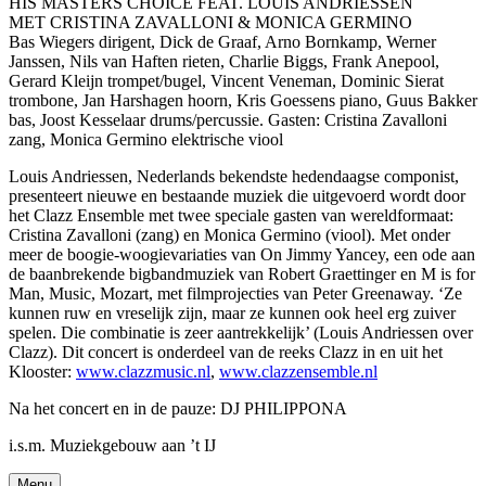
HIS MASTERS CHOICE FEAT. LOUIS ANDRIESSEN
MET CRISTINA ZAVALLONI & MONICA GERMINO
Bas Wiegers dirigent, Dick de Graaf, Arno Bornkamp, Werner
Janssen, Nils van Haften rieten, Charlie Biggs, Frank Anepool,
Gerard Kleijn trompet/bugel, Vincent Veneman, Dominic Sierat
trombone, Jan Harshagen hoorn, Kris Goessens piano, Guus Bakker
bas, Joost Kesselaar drums/percussie. Gasten: Cristina Zavalloni
zang, Monica Germino elektrische viool
Louis Andriessen, Nederlands bekendste hedendaagse componist,
presenteert nieuwe en bestaande muziek die uitgevoerd wordt door
het Clazz Ensemble met twee speciale gasten van wereldformaat:
Cristina Zavalloni (zang) en Monica Germino (viool). Met onder
meer de boogie-woogievariaties van On Jimmy Yancey, een ode aan
de baanbrekende bigbandmuziek van Robert Graettinger en M is for
Man, Music, Mozart, met filmprojecties van Peter Greenaway. ‘Ze
kunnen ruw en vreselijk zijn, maar ze kunnen ook heel erg zuiver
spelen. Die combinatie is zeer aantrekkelijk’ (Louis Andriessen over
Clazz). Dit concert is onderdeel van de reeks Clazz in en uit het
Klooster:
www.clazzmusic.nl
,
www.clazzensemble.nl
Na het concert en in de pauze: DJ PHILIPPONA
i.s.m. Muziekgebouw aan ’t IJ
Menu