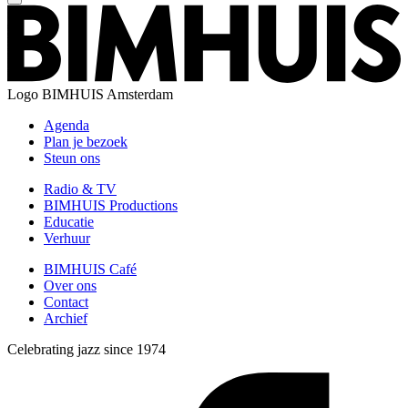
Logo
BIMHUIS Amsterdam
Agenda
Plan je bezoek
Steun ons
Radio & TV
BIMHUIS Productions
Educatie
Verhuur
BIMHUIS Café
Over ons
Contact
Archief
Celebrating jazz since 1974