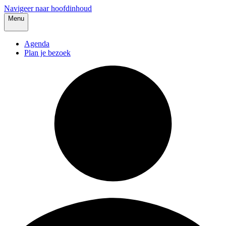
Navigeer naar hoofdinhoud
Menu
Agenda
Plan je bezoek