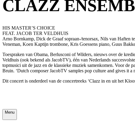
CLAZZ ENSEM
HIS MASTER’S CHOICE
FEAT. JACOB TER VELDHUIS
Arno Bornkamp, Dick de Graaf sopraan-/tenorsax, Nils van Haften teno
Veneman, Koen Kaptijn trombone, Kris Goessens piano, Guus Bakker b
Toespraken van Obama, Berlusconi of Wilders, nieuws over de kredietcr
Veldhuis (ook bekend als JacobTV), één van Nederlands succesvols
topmusici uit de jazz en de klassieke muziek samenkomen. Voor de 
Bruin. ‘Dutch composer JacobTV samples pop culture and gives it a
Dit concert is onderdeel van de concertreeks ‘Clazz in en uit het Klo
Menu