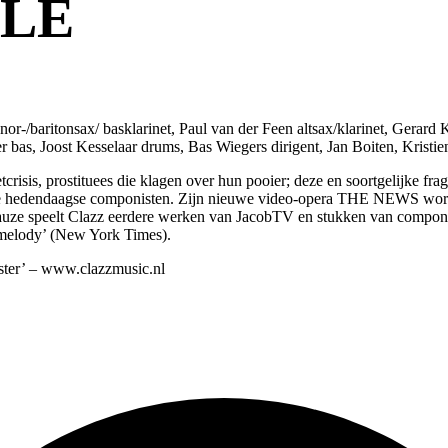
BLE
r-/baritonsax/ basklarinet, Paul van der Feen altsax/klarinet, Gerard 
as, Joost Kesselaar drums, Bas Wiegers dirigent, Jan Boiten, Kristie
isis, prostituees die klagen over hun pooier; deze en soortgelijke fra
te hedendaagse componisten. Zijn nieuwe video-opera THE NEWS wordt 
pauze speelt Clazz eerdere werken van JacobTV en stukken van componi
 melody’ (New York Times).
oster’ – www.clazzmusic.nl