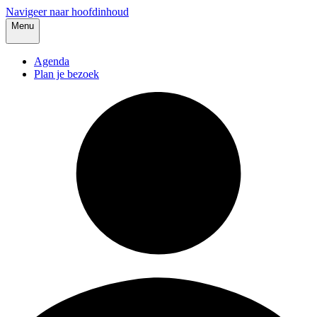
Navigeer naar hoofdinhoud
Menu
Agenda
Plan je bezoek