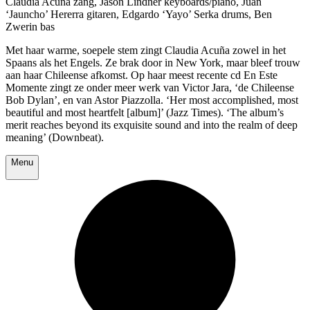
Claudia Acuña zang, Jason Lindner keyboards/piano, Juan
‘Jauncho’ Hererra gitaren, Edgardo ‘Yayo’ Serka drums, Ben
Zwerin bas
Met haar warme, soepele stem zingt Claudia Acuña zowel in het
Spaans als het Engels. Ze brak door in New York, maar bleef trouw
aan haar Chileense afkomst. Op haar meest recente cd En Este
Momente zingt ze onder meer werk van Victor Jara, ‘de Chileense
Bob Dylan’, en van Astor Piazzolla. ‘Her most accomplished, most
beautiful and most heartfelt [album]’ (Jazz Times). ‘The album’s
merit reaches beyond its exquisite sound and into the realm of deep
meaning’ (Downbeat).
Menu