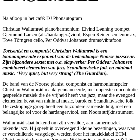
Na afloop in het café: DJ Phonautogram
Christian Wallumrød piano/harmonium, Eivind Lønning trompet,
Gjermund Larsen (alt-/hardanger-)viool, Espen Reinertsen tenorsax,
Tove Törngren cello, Per Oddvar Johansen drums/vibrafoon
Toetsenist en componist Christian Wallumrød is een
toonaangevende exponent van de hedendaagse Noorse jazzscene.
Zijn bijzondere sextet met o.a. slagwerker Per Oddvar Johansen
combineert elementen van jazz, Scandinavische folk en minimal
music. ‘Very quiet, but very strong’ (The Guardian).
De band van de Noorse pianist, componist en harmoniumspeler
Christian Wallumrød maakt genuanceerde, met opperste concentratie
gespeelde muziek die de vrijheid heeft van jazz, maar die evengoed
elementen bevat van minimal music, barok en Scandinavische folk.
De zeskoppige groep heeft een bijzondere samenstelling, met een
belangrijke rol voor de hardangerviool, een Noors strijkinstrument.
Wallumrød staat bekend om zijn verstilde, aan kamermuziek
rakende jazz. Hij speelt in overwegend kleine bezettingen, waarvan
er verschillende vastgelegd werden door het muzieklabel ECM.
Christian is de broer van Susanna Wallumrød, van Susanna & The