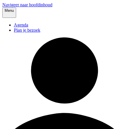
Navigeer naar hoofdinhoud
Menu
Agenda
Plan je bezoek