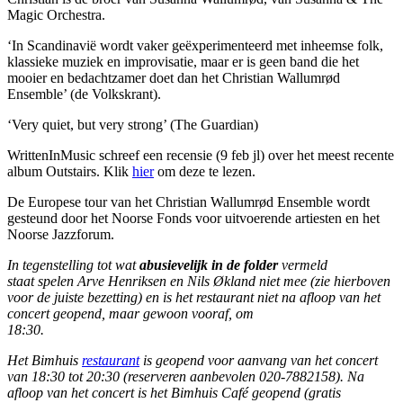
Magic Orchestra.
‘In Scandinavië wordt vaker geëxperimenteerd met inheemse folk,
klassieke muziek en improvisatie, maar er is geen band die het
mooier en bedachtzamer doet dan het Christian Wallumrød
Ensemble’ (de Volkskrant).
‘Very quiet, but very strong’ (The Guardian)
WrittenInMusic schreef een recensie (9 feb jl) over het meest recente
album Outstairs. Klik
hier
om deze te lezen.
De Europese tour van het Christian Wallumrød Ensemble wordt
gesteund door het Noorse Fonds voor uitvoerende artiesten en het
Noorse Jazzforum.
In tegenstelling tot wat
abusievelijk in de folder
vermeld
staat spelen Arve Henriksen en Nils
Ø
kland niet mee (zie hierboven
voor de juiste bezetting) en is het restaurant niet na afloop van het
concert geopend, maar gewoon vooraf, om
18:30.
Het Bimhuis
restaurant
is geopend voor aanvang van het concert
van 18:30 tot 20:30 (reserveren aanbevolen 020-7882158). Na
afloop van het concert is het Bimhuis Café geopend (gratis