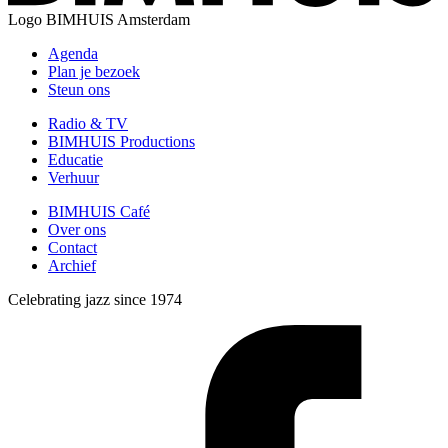
Logo
BIMHUIS Amsterdam
Agenda
Plan je bezoek
Steun ons
Radio & TV
BIMHUIS Productions
Educatie
Verhuur
BIMHUIS Café
Over ons
Contact
Archief
Celebrating jazz since 1974