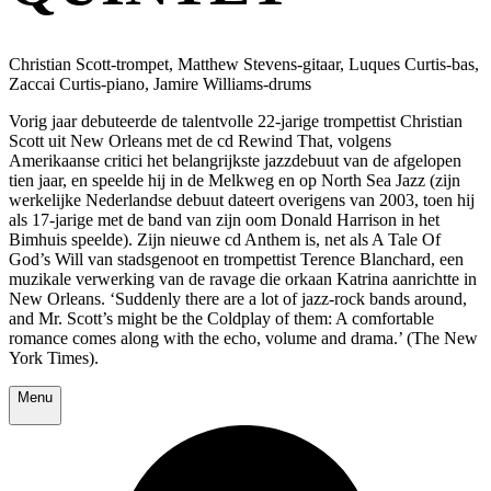
Christian Scott-trompet, Matthew Stevens-gitaar, Luques Curtis-bas,
Zaccai Curtis-piano, Jamire Williams-drums
Vorig jaar debuteerde de talentvolle 22-jarige trompettist Christian
Scott uit New Orleans met de cd Rewind That, volgens
Amerikaanse critici het belangrijkste jazzdebuut van de afgelopen
tien jaar, en speelde hij in de Melkweg en op North Sea Jazz (zijn
werkelijke Nederlandse debuut dateert overigens van 2003, toen hij
als 17-jarige met de band van zijn oom Donald Harrison in het
Bimhuis speelde). Zijn nieuwe cd Anthem is, net als A Tale Of
God’s Will van stadsgenoot en trompettist Terence Blanchard, een
muzikale verwerking van de ravage die orkaan Katrina aanrichtte in
New Orleans. ‘Suddenly there are a lot of jazz-rock bands around,
and Mr. Scott’s might be the Coldplay of them: A comfortable
romance comes along with the echo, volume and drama.’ (The New
York Times).
Menu