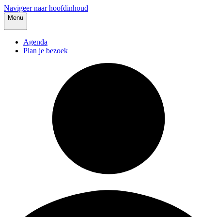
Navigeer naar hoofdinhoud
Menu
Agenda
Plan je bezoek