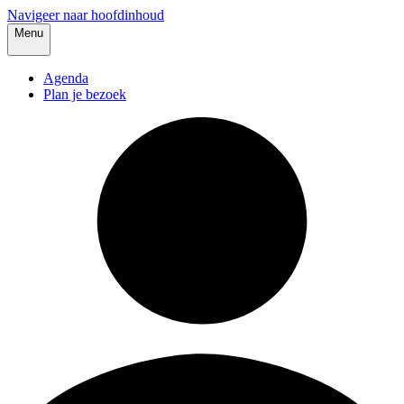
Navigeer naar hoofdinhoud
Menu
Agenda
Plan je bezoek