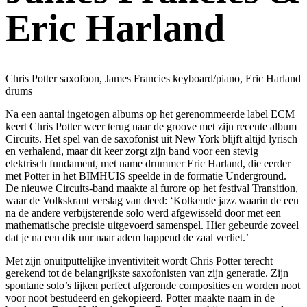
Eric Harland
Chris Potter saxofoon, James Francies keyboard/piano, Eric Harland
drums
Na een aantal ingetogen albums op het gerenommeerde label ECM
keert Chris Potter weer terug naar de groove met zijn recente album
Circuits. Het spel van de saxofonist uit New York blijft altijd lyrisch
en verhalend, maar dit keer zorgt zijn band voor een stevig
elektrisch fundament, met name drummer Eric Harland, die eerder
met Potter in het BIMHUIS speelde in de formatie Underground.
De nieuwe Circuits-band maakte al furore op het festival Transition,
waar de Volkskrant verslag van deed: ‘Kolkende jazz waarin de een
na de andere verbijsterende solo werd afgewisseld door met een
mathematische precisie uitgevoerd samenspel. Hier gebeurde zoveel
dat je na een dik uur naar adem happend de zaal verliet.’
Met zijn onuitputtelijke inventiviteit wordt Chris Potter terecht
gerekend tot de belangrijkste saxofonisten van zijn generatie. Zijn
spontane solo’s lijken perfect afgeronde composities en worden noot
voor noot bestudeerd en gekopieerd. Potter maakte naam in de