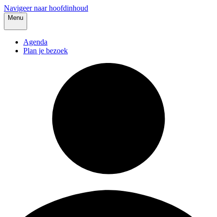
Navigeer naar hoofdinhoud
Menu
Agenda
Plan je bezoek