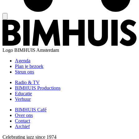
Logo
BIMHUIS Amsterdam
Agenda
Plan je bezoek
Steun ons
Radio & TV
BIMHUIS Productions
Educatie
Verhuur
BIMHUIS Café
Over ons
Contact
Archief
Celebrating jazz since 1974