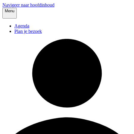
Navigeer naar hoofdinhoud
Menu
Agenda
Plan je bezoek