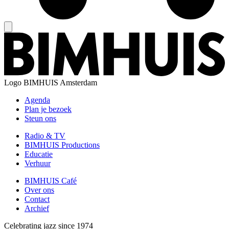
Logo
BIMHUIS Amsterdam
Agenda
Plan je bezoek
Steun ons
Radio & TV
BIMHUIS Productions
Educatie
Verhuur
BIMHUIS Café
Over ons
Contact
Archief
Celebrating jazz since 1974