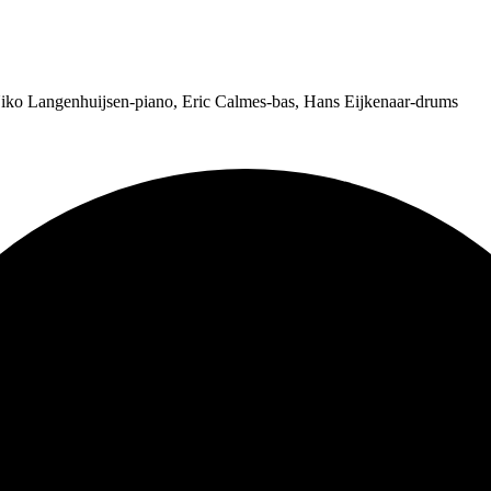
Niko Langenhuijsen-piano, Eric Calmes-bas, Hans Eijkenaar-drums