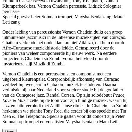
Franklin Caesar Breeveld dwarsfluit, Tony Roe piano, Nathan
Klumperbeek bas, Vernon Chatlein percussie, Lidrick Solognier
percussie
Special guests: Peter Somuah trompet, Maysha Isenia zang, Mara
Leti zang
Onder leiding van percussionist Vernon Chatlein duikt een groep
uitmuntende jazzmusici in de inheemse muziekstijlen van Curaçao.
Chatlein verkende het oude klankarchief Zikinza, dat hem door de
Afro-Curaçaose muziekhistorie leidde. Geïnspireerd door de
pioniers van weleer componeerde hij nieuw werk. Na eerdere
projecten is Chatlein i su Zumbi vooral beïnvloed door de
mysterieuze stijl Muzik di Zumbi.
Vernon Chatlein is een percussionist en componist met een
uitgebreid kleurenpalet. Oorspronkelijk afkomstig van Curaçao
verbleef hij twee jaar in Cuba om muziek te studeren. Daarna
verhuisde hij naar Nederland voor verdere studie bij de godfather
van de Curaçaose jazz, Randal Corsen. Op zijn solodebuut
Peace,
Love & Music
zette hij de toon voor zijn huidige muziek, waarin hij
jazz en latin verbindt met Antilliaanse ritmes. In Chatlein i su Zumbi
herkennen we pianist Tony Roe, die eerder bij ons speelde met Tin
Men & The Telephone. Speciale gasten voor dit concert zijn Peter
Somuah op trompet en vocalisten Maysha Isenia en Mara Leti.