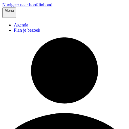
Navigeer naar hoofdinhoud
Menu
Agenda
Plan je bezoek