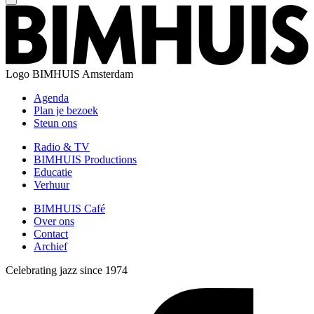
Logo
BIMHUIS Amsterdam
Agenda
Plan je bezoek
Steun ons
Radio & TV
BIMHUIS Productions
Educatie
Verhuur
BIMHUIS Café
Over ons
Contact
Archief
Celebrating jazz since 1974