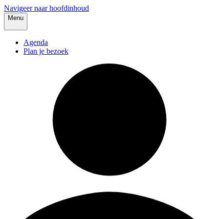
Navigeer naar hoofdinhoud
Menu
Agenda
Plan je bezoek