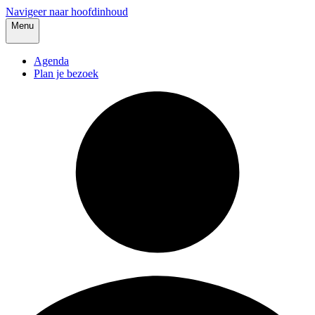
Navigeer naar hoofdinhoud
Menu
Agenda
Plan je bezoek