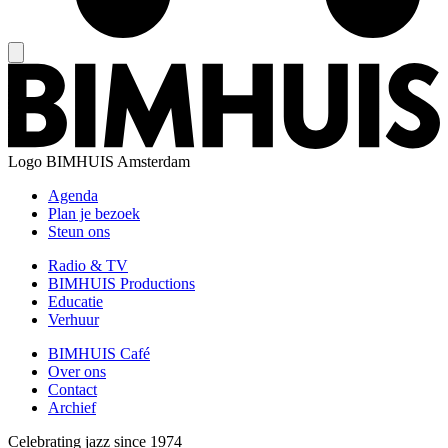
Logo
BIMHUIS Amsterdam
Agenda
Plan je bezoek
Steun ons
Radio & TV
BIMHUIS Productions
Educatie
Verhuur
BIMHUIS Café
Over ons
Contact
Archief
Celebrating jazz since 1974