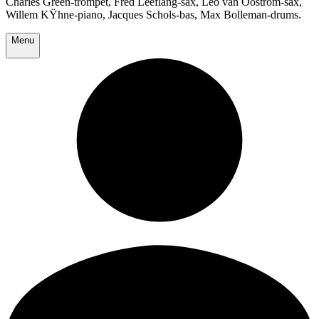
Charles Green-trompet, Fred Leeflang-sax, Leo van Oostrom-sax,
Willem KŸhne-piano, Jacques Schols-bas, Max Bolleman-drums.
Menu