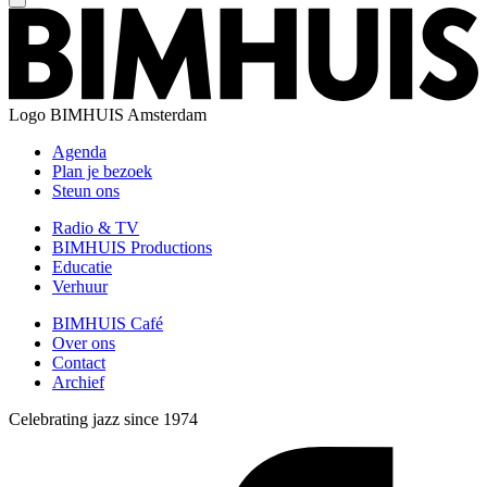
Logo
BIMHUIS Amsterdam
Agenda
Plan je bezoek
Steun ons
Radio & TV
BIMHUIS Productions
Educatie
Verhuur
BIMHUIS Café
Over ons
Contact
Archief
Celebrating jazz since 1974