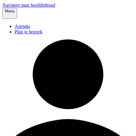
Navigeer naar hoofdinhoud
Menu
Agenda
Plan je bezoek