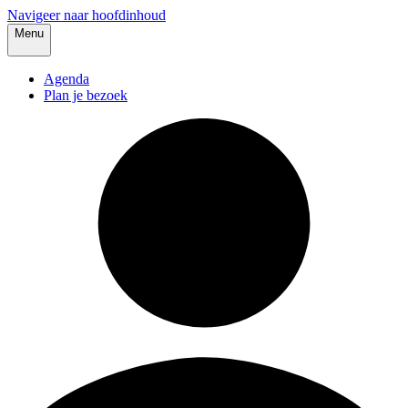
Navigeer naar hoofdinhoud
Menu
Agenda
Plan je bezoek