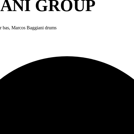
ANI GROUP
er bas, Marcos Baggiani drums