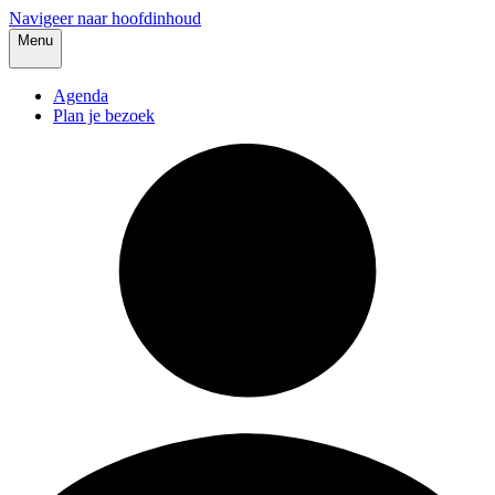
Navigeer naar hoofdinhoud
Menu
Agenda
Plan je bezoek