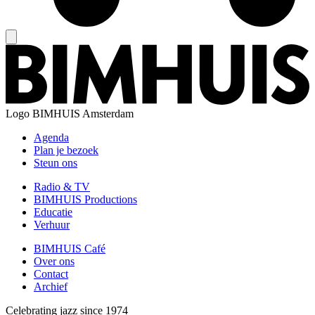
Logo
BIMHUIS Amsterdam
Agenda
Plan je bezoek
Steun ons
Radio & TV
BIMHUIS Productions
Educatie
Verhuur
BIMHUIS Café
Over ons
Contact
Archief
Celebrating jazz since 1974