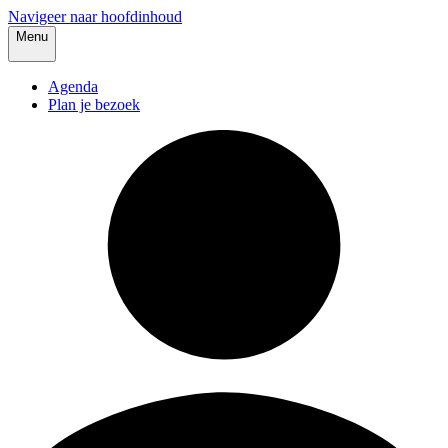
Navigeer naar hoofdinhoud
Menu
Agenda
Plan je bezoek