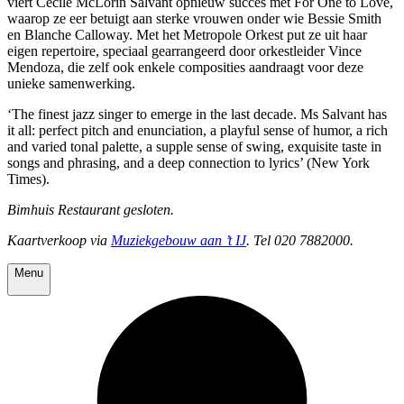
viert Cecile McLorin Salvant opnieuw succes met For One to Love,
waarop ze eer betuigt aan sterke vrouwen onder wie Bessie Smith
en Blanche Calloway. Met het Metropole Orkest put ze uit haar
eigen repertoire, speciaal gearrangeerd door orkestleider Vince
Mendoza, die zelf ook enkele composities aandraagt voor deze
unieke samenwerking.
‘The finest jazz singer to emerge in the last decade. Ms Salvant has
it all: perfect pitch and enunciation, a playful sense of humor, a rich
and varied tonal palette, a supple sense of swing, exquisite taste in
songs and phrasing, and a deep connection to lyrics’ (New York
Times).
Bimhuis Restaurant gesloten.
Kaartverkoop via
Muziekgebouw aan ’t IJ
. Tel 020 7882000.
Menu