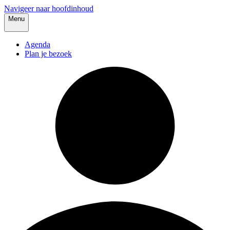
Navigeer naar hoofdinhoud
Menu
Agenda
Plan je bezoek