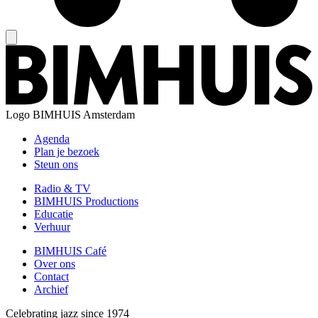
Logo
BIMHUIS Amsterdam
Agenda
Plan je bezoek
Steun ons
Radio & TV
BIMHUIS Productions
Educatie
Verhuur
BIMHUIS Café
Over ons
Contact
Archief
Celebrating jazz since 1974