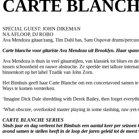
CARTE BLANCH
SPECIAL GUEST: JOHN DIKEMAN
NA AFLOOP, DJ ROBO
Ava Mendoza gitaar/zang, Tim Dahl bas, Sam Ospovat drums/percuss
Carte blanche voor gitariste Ava Mendoza uit Brooklyn. Haar spann
Ava Mendoza is thuis in veel gitaarstijlen, van klassiek tot blues en d
tussen schoonheid en rauwe abstractie. Ze speelde met talloze intern
binnenkort op het label Tzadik van John Zorn.
Het Bimhuis geeft haar Carte Blanche om een concertavond samen te
Ways te komen versterken.
‘Imagine Dick Dale shredding with Derek Bailey, then forget every
‘What obscure, overlooked master playing in some slashing, raw-yet-
CARTE BLANCHE SERIES
Sinds jaar en dag verleent het Bimhuis een aantal keer per seizoen
avond samen te stellen heeft in de loop der jaren geleid tot de mees