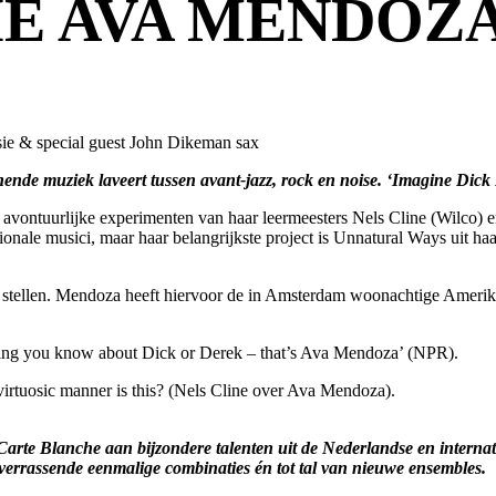
E AVA MENDOZ
ie & special guest John Dikeman sax
ende muziek laveert tussen avant-jazz, rock en noise. ‘Imagine Dick
e avontuurlijke experimenten van haar leermeesters Nels Cline (Wilco) en
ationale musici, maar haar belangrijkste project is Unnatural Ways uit 
 stellen. Mendoza heeft hiervoor de in Amsterdam woonachtige Ameri
thing you know about Dick or Derek – that’s Ava Mendoza’ (NPR).
virtuosic manner is this? (Nels Cline over Ava Mendoza).
 Carte Blanche aan bijzondere talenten uit de Nederlandse en interna
t verrassende eenmalige combinaties én tot tal van nieuwe ensembles.