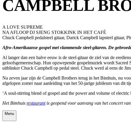
CAMPBELL BR
A LOVE SUPREME
NA AFLOOP DJ SJENG STOKKINK IN HET CAFÉ
Chuck Campbell pedalsteel gitaar, Darick Campbell lapsteel gitaar, P
Afro-Amerikaanse gospel met vlammende steel-gitaren. De gebroede
Al langer dan een halve eeuw is de steel-gitaar de ziel van de ered
geloofsgemeenschap. Hun opzwepende gospelmuziek wordt Sacred Steel
uitblinker Chuck Campbell op pedal steel. Chuck werd al eens de Jim
Na zeven jaar zijn de Campbell Brothers terug in het Bimhuis, nu vo
afgelopen zomer naar aanleiding van het 50-jarige jubileum van dit ti
‘A soul-stirring blend of gospel and the power and volume of electric 
Het Bimhuis
restaurant
is geopend voor aanvang van het concert van 
Menu