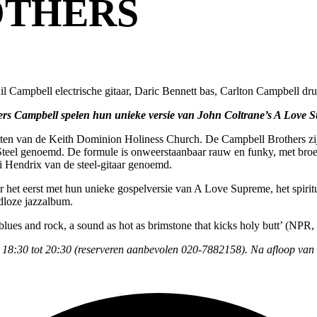
OTHERS
hil Campbell electrische gitaar, Daric Bennett bas, Carlton Campbell 
rs Campbell spelen hun unieke versie van John Coltrane’s A Love Su
iensten van de Keith Dominion Holiness Church. De Campbell Brothers 
 genoemd. De formule is onweerstaanbaar rauw en funky, met broer Phi
i Hendrix van de steel-gitaar genoemd.
or het eerst met hun unieke gospelversie van A Love Supreme, het spir
jdloze jazzalbum.
blues and rock, a sound as hot as brimstone that kicks holy butt’ (NPR,
18:30 tot 20:30 (reserveren aanbevolen 020-7882158). Na afloop van h