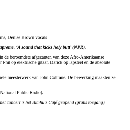
drums, Denise Brown vocals
preme. ‘A sound that kicks holy butt’ (NPR).
zijn de beroemdste afgezanten van deze Afro-Amerikaanse
l op elektrische gitaar, Darick op lapsteel en de absolute
ituele meesterwerk van John Coltrane. De bewerking maakten ze
 National Public Radio).
et concert is het Bimhuis Café geopend (gratis toegang).