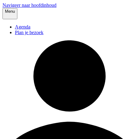
Navigeer naar hoofdinhoud
Menu
Agenda
Plan je bezoek