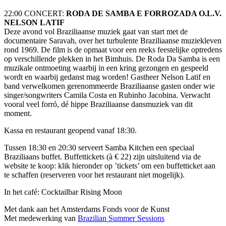
22:00 CONCERT:
RODA DE SAMBA E FORROZADA O.L.V.
NELSON LATIF
Deze avond vol Braziliaanse muziek gaat van start met de
documentaire Saravah, over het turbulente Braziliaanse muziekleven
rond 1969. De film is de opmaat voor een reeks feestelijke optredens
op verschillende plekken in het Bimhuis. De Roda Da Samba is een
muzikale ontmoeting waarbij in een kring gezongen en gespeeld
wordt en waarbij gedanst mag worden! Gastheer Nelson Latif en
band verwelkomen gerenommeerde Braziliaanse gasten onder wie
singer/songwriters Camila Costa en Rubinho Jacobina. Verwacht
vooral veel forró, dé hippe Braziliaanse dansmuziek van dit
moment.
Kassa en restaurant geopend vanaf 18:30.
Tussen 18:30 en 20:30 serveert Samba Kitchen een speciaal
Braziliaans buffet. Buffettickets (à € 22) zijn uitsluitend via de
website te koop: klik hieronder op ’tickets’ om een buffetticket aan
te schaffen (reserveren voor het restaurant niet mogelijk).
In het café: Cocktailbar Rising Moon
Met dank aan het Amsterdams Fonds voor de Kunst
Met medewerking van
Brazilian Summer Sessions