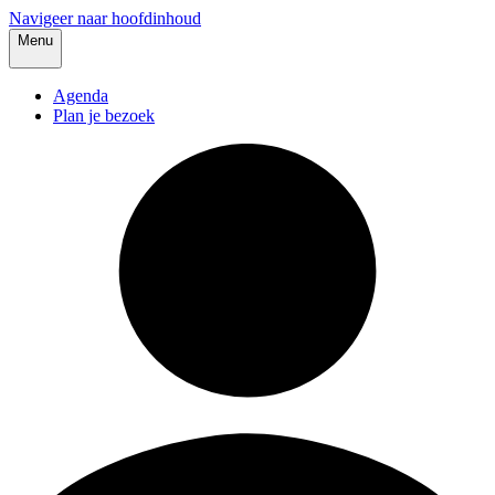
Navigeer naar hoofdinhoud
Menu
Agenda
Plan je bezoek