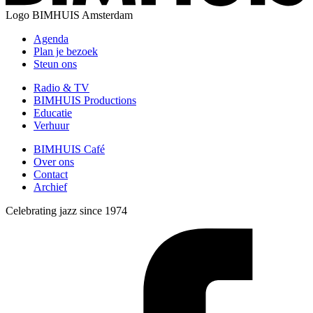
Logo
BIMHUIS Amsterdam
Agenda
Plan je bezoek
Steun ons
Radio & TV
BIMHUIS Productions
Educatie
Verhuur
BIMHUIS Café
Over ons
Contact
Archief
Celebrating jazz since 1974