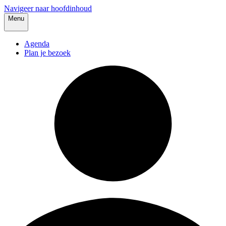
Navigeer naar hoofdinhoud
Menu
Agenda
Plan je bezoek