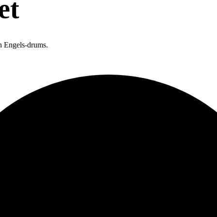
et
n Engels-drums.