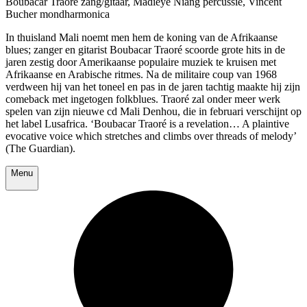
Boubacar Traoré zang/gitaar, Madieye Niang percussie, Vincent
Bucher mondharmonica
In thuisland Mali noemt men hem de koning van de Afrikaanse
blues; zanger en gitarist Boubacar Traoré scoorde grote hits in de
jaren zestig door Amerikaanse populaire muziek te kruisen met
Afrikaanse en Arabische ritmes. Na de militaire coup van 1968
verdween hij van het toneel en pas in de jaren tachtig maakte hij zijn
comeback met ingetogen folkblues. Traoré zal onder meer werk
spelen van zijn nieuwe cd Mali Denhou, die in februari verschijnt op
het label Lusafrica.
‘Boubacar Traoré is a revelation… A plaintive
evocative voice which stretches and climbs over threads of melody’
(The Guardian).
Menu