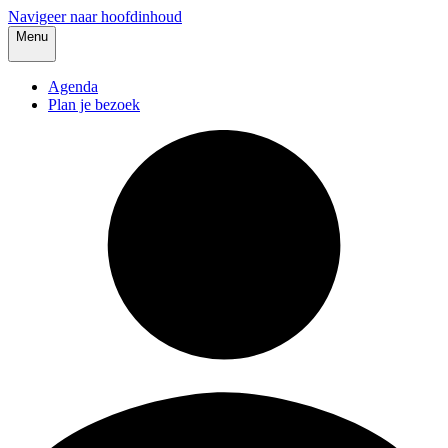
Navigeer naar hoofdinhoud
Menu
Agenda
Plan je bezoek