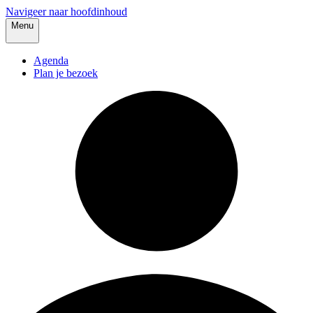
Navigeer naar hoofdinhoud
Menu
Agenda
Plan je bezoek