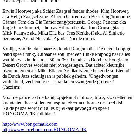
Na afloop: DJ MOODFOOD
Erwin Hoorweg aka Schier Zaagsel fender rhodes, Kim Hoorweg
aka Helga Zaagsel zang, Alberto Caicedo aka Beto zang/trombone,
Gianna Tam aka Gia Tamor zang/percussie, George Pancraz aka
Jorge Cruz trompet, Thomas Hilbrandie aka Tom Cruise gitaar,
Mick Paauwe aka Mika Ella bas, Jens Kerkhoff aka Al Siniterio
percussie, Arend Niks aka Aguilar Niente drums
Vrolijk, zonnig, dansbaar: zo klinkt Bongomatik. De negenkoppige
band speelt funky Cubaanse soul met een flinke knipoog naar alles
wat hip was in de jaren ’50 en ’60. Trends als Bombay Boogie en
Desert Grooves worden niet overgeslagen. Dat achter kleurrijke
pseudoniemen als Mika Ella en Aguilar Niente bekende solisten uit
de Dutch Jazz schuilgaan is publiek geheim. ‘Ongedwongen
vrolijkheid, veel energie… strakke en swingende grooves’
(Jazzism).
Voor de pauze laat de band, opgeknipt in duo’s, trio’s, kwartetten en
kwintetten, haar stijlen en inspiratiebronnen horen: de Jazzbits!
Na de pauze wordt dit alles bij elkaar gevoegd en speelt
BONGOMATIK full blast!
http://www.bongomatik.com
http://www.facebook.com/BONGOMATIK