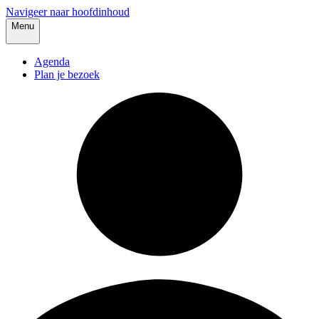
Navigeer naar hoofdinhoud
Menu
Agenda
Plan je bezoek