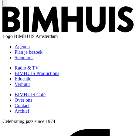
Logo
BIMHUIS Amsterdam
Agenda
Plan je bezoek
Steun ons
Radio & TV
BIMHUIS Productions
Educatie
Verhuur
BIMHUIS Café
Over ons
Contact
Archief
Celebrating jazz since 1974