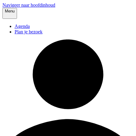
Navigeer naar hoofdinhoud
Menu
Agenda
Plan je bezoek