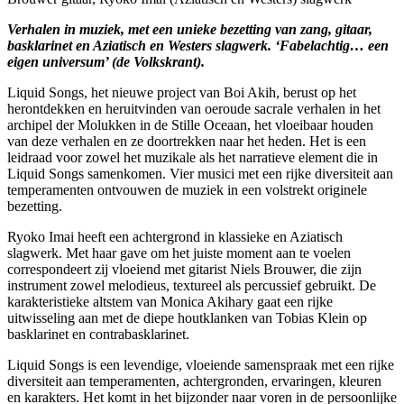
Verhalen in muziek, met een unieke bezetting van zang, gitaar,
basklarinet en Aziatisch en Westers slagwerk. ‘Fabelachtig… een
eigen universum’ (de Volkskrant).
Liquid Songs, het nieuwe project van Boi Akih, berust op het
herontdekken en heruitvinden van oeroude sacrale verhalen in het
archipel der Molukken in de Stille Oceaan, het vloeibaar houden
van deze verhalen en ze doortrekken naar het heden. Het is een
leidraad voor zowel het muzikale als het narratieve element die in
Liquid Songs samenkomen. Vier musici met een rijke diversiteit aan
temperamenten ontvouwen de muziek in een volstrekt originele
bezetting.
Ryoko Imai heeft een achtergrond in klassieke en Aziatisch
slagwerk. Met haar gave om het juiste moment aan te voelen
correspondeert zij vloeiend met gitarist Niels Brouwer, die zijn
instrument zowel melodieus, textureel als percussief gebruikt. De
karakteristieke altstem van Monica Akihary gaat een rijke
uitwisseling aan met de diepe houtklanken van Tobias Klein op
basklarinet en contrabasklarinet.
Liquid Songs is een levendige, vloeiende samenspraak met een rijke
diversiteit aan temperamenten, achtergronden, ervaringen, kleuren
en karakters. Het komt in het bijzonder naar voren in de persoonlijke