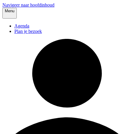
Navigeer naar hoofdinhoud
Menu
Agenda
Plan je bezoek