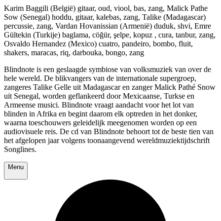
Karim Baggili (België) gitaar, oud, viool, bas, zang, Malick Pathe
Sow (Senegal) hoddu, gitaar, kalebas, zang, Talike (Madagascar)
percussie, zang, Vardan Hovanissian (Armenië) duduk, shvi, Emre
Gültekin (Turkije) baglama, cöğür, şelpe, kopuz , cura, tanbur, zang,
Osvaldo Hernandez (Mexico) cuatro, pandeiro, bombo, fluit,
shakers, maracas, riq, darbouka, bongo, zang
Blindnote is een geslaagde symbiose van volksmuziek van over de
hele wereld. De blikvangers van de internationale supergroep,
zangeres Talike Gelle uit Madagascar en zanger Malick Pathé Snow
uit Senegal, worden geflankeerd door Mexicaanse, Turkse en
Armeense musici. Blindnote vraagt aandacht voor het lot van
blinden in Afrika en begint daarom elk optreden in het donker,
waarna toeschouwers geleidelijk meegenomen worden op een
audiovisuele reis. De cd van Blindnote behoort tot de beste tien van
het afgelopen jaar volgens toonaangevend wereldmuziektijdschrift
Songlines.
Menu