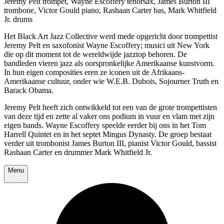
Jeremy Pelt trompet, Wayne Escoffery tenorsax, James Burton III
trombone, Victor Gould piano, Rashaan Carter bas, Mark Whitfield
Jr. drums
Het Black Art Jazz Collective werd mede opgericht door trompettist
Jeremy Pelt en saxofonist Wayne Escoffery; musici uit New York
die op dit moment tot de wereldwijde jazztop behoren. De
bandleden vieren jazz als oorspronkelijke Amerikaanse kunstvorm.
In hun eigen composities eren ze iconen uit de Afrikaans-
Amerikaanse cultuur, onder wie W.E.B. Dubois, Sojourner Truth en
Barack Obama.
Jeremy Pelt heeft zich ontwikkeld tot een van de grote trompettisten
van deze tijd en zette al vaker ons podium in vuur en vlam met zijn
eigen bands. Wayne Escoffery speelde eerder bij ons in het Tom
Harrell Quintet en in het septet Mingus Dynasty. De groep bestaat
verder uit trombonist James Burton III, pianist Victor Gould, bassist
Rashaan Carter en drummer Mark Whitfield Jr.
Menu