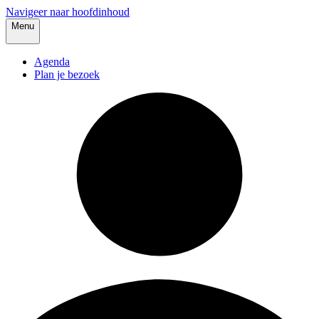
Navigeer naar hoofdinhoud
Menu
Agenda
Plan je bezoek