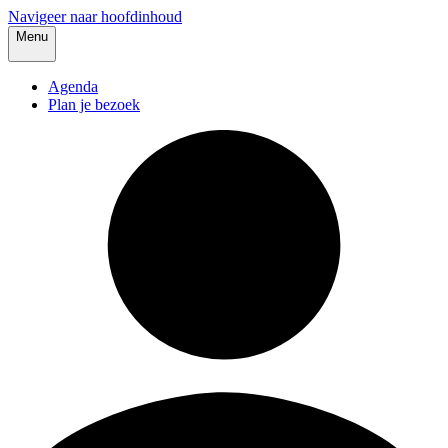
Navigeer naar hoofdinhoud
Menu
Agenda
Plan je bezoek