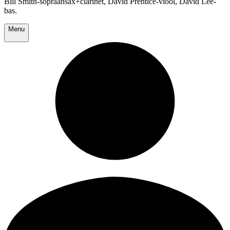
Bill Smith-sopraansax+clarinet, David Prentice-viool, David Lee-
bas.
Menu