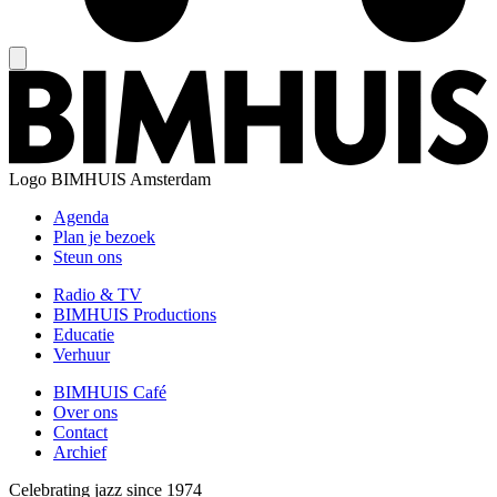
Logo
BIMHUIS Amsterdam
Agenda
Plan je bezoek
Steun ons
Radio & TV
BIMHUIS Productions
Educatie
Verhuur
BIMHUIS Café
Over ons
Contact
Archief
Celebrating jazz since 1974