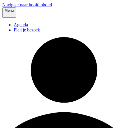
Navigeer naar hoofdinhoud
Menu
Agenda
Plan je bezoek