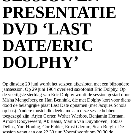
PRESENTATIE
DVD ‘LAST
DATE/ERIC
DOLPHY’
Op dinsdag 29 juni wordt het seizoen afgesloten met een bijzondere
jamsession. Op 29 juni 1964 overleed saxofonist Eric Dolphy. Op
de veertigste sterfdag van Eric Dolphy wordt de session gestart door
Misha Mengelberg en Han Bennink, die met Dolphy kort voor diens
dood de belangrijke plaat Last Date opnamen (met Jacques Schols
op bas). Andere musici die deelname aan deze sessie hebben
toegezegd zijn: Arjen Gorter, Wolter Wierbos, Benjamin Herman,
Arnold Dooyeweerd, Ab Baars, Martin van Duynhoven, Tobias
Delius, Yuri Honing, Cor Fuhler, Ernst Glerum, Sean Bergin. De
session vangt aan om 22.30 uur. Vooraf wordt om 20.30 de