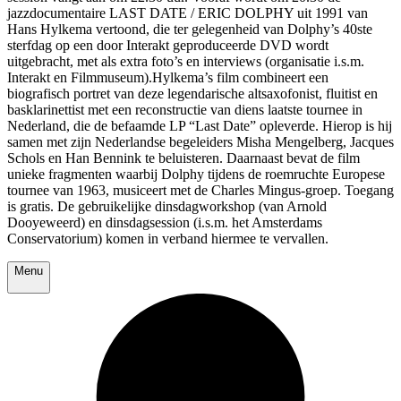
jazzdocumentaire LAST DATE / ERIC DOLPHY uit 1991 van
Hans Hylkema vertoond, die ter gelegenheid van Dolphy’s 40ste
sterfdag op een door Interakt geproduceerde DVD wordt
uitgebracht, met als extra foto’s en interviews (organisatie i.s.m.
Interakt en Filmmuseum).Hylkema’s film combineert een
biografisch portret van deze legendarische altsaxofonist, fluitist en
basklarinettist met een reconstructie van diens laatste tournee in
Nederland, die de befaamde LP “Last Date” opleverde. Hierop is hij
samen met zijn Nederlandse begeleiders Misha Mengelberg, Jacques
Schols en Han Bennink te beluisteren. Daarnaast bevat de film
unieke fragmenten waarbij Dolphy tijdens de roemruchte Europese
tournee van 1963, musiceert met de Charles Mingus-groep. Toegang
is gratis. De gebruikelijke dinsdagworkshop (van Arnold
Dooyeweerd) en dinsdagsession (i.s.m. het Amsterdams
Conservatorium) komen in verband hiermee te vervallen.
Menu