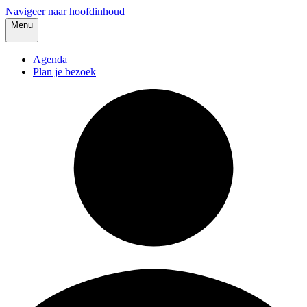
Navigeer naar hoofdinhoud
Menu
Agenda
Plan je bezoek