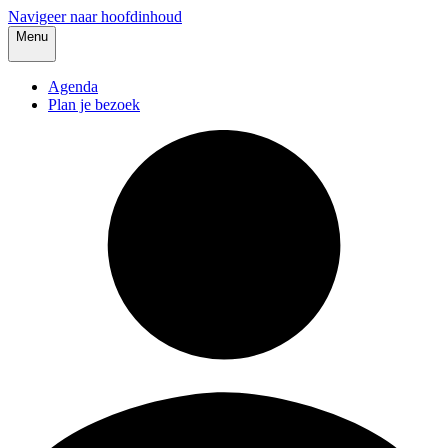
Navigeer naar hoofdinhoud
Menu
Agenda
Plan je bezoek