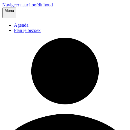
Navigeer naar hoofdinhoud
Menu
Agenda
Plan je bezoek