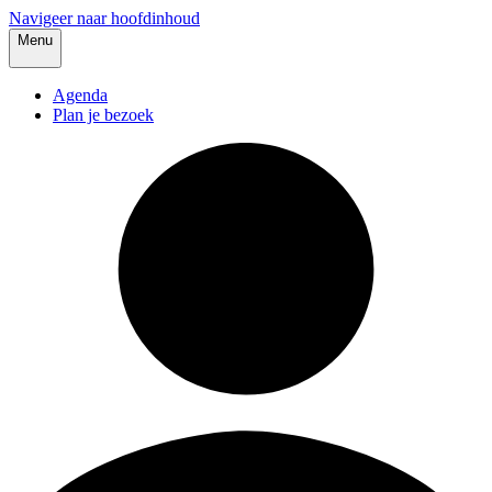
Navigeer naar hoofdinhoud
Menu
Agenda
Plan je bezoek