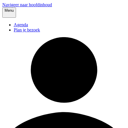
Navigeer naar hoofdinhoud
Menu
Agenda
Plan je bezoek