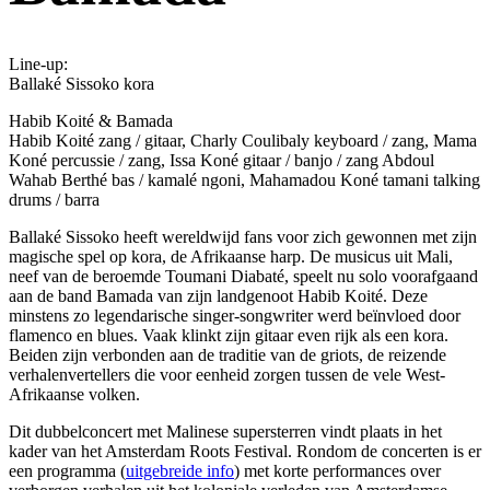
Line-up:
Ballaké Sissoko kora
Habib Koité & Bamada
Habib Koité zang / gitaar, Charly Coulibaly keyboard / zang, Mama
Koné percussie / zang, Issa Koné gitaar / banjo / zang Abdoul
Wahab Berthé bas / kamalé ngoni, Mahamadou Koné tamani talking
drums / barra
Ballaké Sissoko heeft wereldwijd fans voor zich gewonnen met zijn
magische spel op kora, de Afrikaanse harp. De musicus uit Mali,
neef van de beroemde Toumani Diabaté, speelt nu solo voorafgaand
aan de band Bamada van zijn landgenoot Habib Koité. Deze
minstens zo legendarische singer-songwriter werd beïnvloed door
flamenco en blues. Vaak klinkt zijn gitaar even rijk als een kora.
Beiden zijn verbonden aan de traditie van de griots, de reizende
verhalenvertellers die voor eenheid zorgen tussen de vele West-
Afrikaanse volken.
Dit dubbelconcert met Malinese supersterren vindt plaats in het
kader van het Amsterdam Roots Festival. Rondom de concerten is er
een programma (
uitgebreide info
) met korte performances over