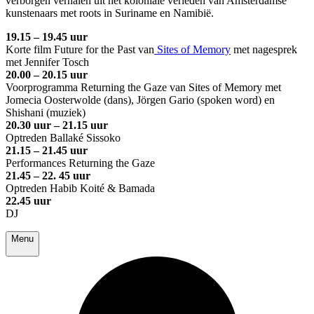
verborgen verhalen uit het koloniale verleden van Amsterdamse
kunstenaars met roots in Suriname en Namibië.
19.15 – 19.45 uur
Korte film Future for the Past van
Sites of Memory
met nagesprek
met Jennifer Tosch
20.00 – 20.15 uur
Voorprogramma Returning the Gaze van Sites of Memory met
Jomecia Oosterwolde (dans), Jörgen Gario (spoken word) en
Shishani (muziek)
20.30 uur – 21.15 uur
Optreden Ballaké Sissoko
21.15 – 21.45 uur
Performances Returning the Gaze
21.45 – 22. 45 uur
Optreden Habib Koité & Bamada
22.45 uur
DJ
Menu