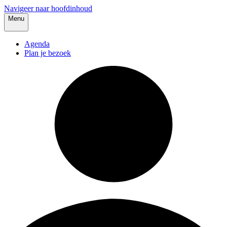
Navigeer naar hoofdinhoud
Menu
Agenda
Plan je bezoek