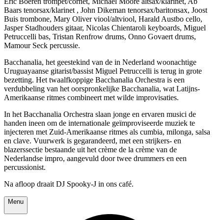
Eric Boeren trompet/cornet, Michael Moore altsax/klarinet, Ab
Baars tenorsax/klarinet , John Dikeman tenorsax/baritonsax, Joost
Buis trombone, Mary Oliver viool/altviool, Harald Austbo cello,
Jasper Stadhouders gitaar, Nicolas Chientaroli keyboards, Miguel
Petruccelli bas, Tristan Renfrow drums, Onno Govaert drums,
Mamour Seck percussie.
Bacchanalia, het geestekind van de in Nederland woonachtige
Uruguayaanse gitarist/bassist Miguel Petruccelli is terug in grote
bezetting. Het twaalfkoppige Bacchanalia Orchestra is een
verdubbeling van het oorspronkelijke Bacchanalia, wat Latijns-
Amerikaanse ritmes combineert met wilde improvisaties.
In het Bacchanalia Orchestra slaan jonge en ervaren musici de
handen ineen om de internationale geïmproviseerde muziek te
injecteren met Zuid-Amerikaanse ritmes als cumbia, milonga, salsa
en clave. Vuurwerk is gegarandeerd, met een strijkers- en
blazerssectie bestaande uit het crème de la crème van de
Nederlandse impro, aangevuld door twee drummers en een
percussionist.
Na afloop draait DJ Spooky-J in ons café.
Menu