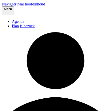
Navigeer naar hoofdinhoud
Menu
Agenda
Plan je bezoek