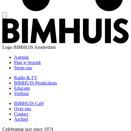
Logo
BIMHUIS Amsterdam
Agenda
Plan je bezoek
Steun ons
Radio & TV
BIMHUIS Productions
Educatie
Verhuur
BIMHUIS Café
Over ons
Contact
Archief
Celebrating jazz since 1974