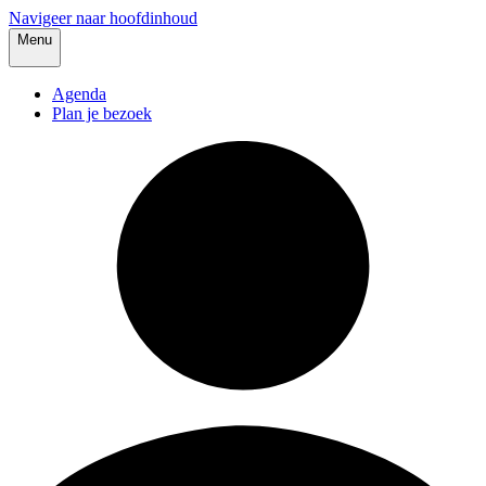
Navigeer naar hoofdinhoud
Menu
Agenda
Plan je bezoek