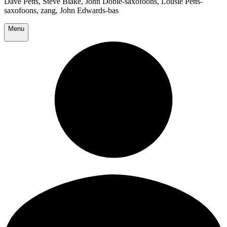
Dave Petts, Steve Blake, John Dobie-saxofoons, Lousie Petts-
saxofoons, zang, John Edwards-bas
Menu