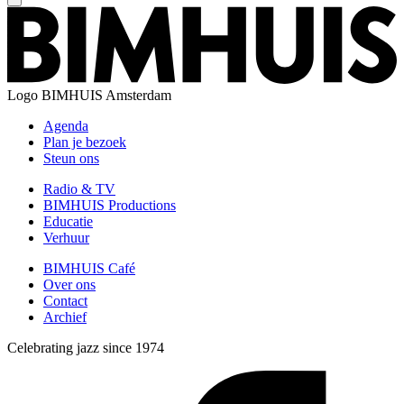
Logo
BIMHUIS Amsterdam
Agenda
Plan je bezoek
Steun ons
Radio & TV
BIMHUIS Productions
Educatie
Verhuur
BIMHUIS Café
Over ons
Contact
Archief
Celebrating jazz since 1974