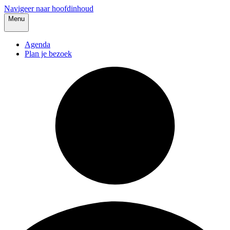
Navigeer naar hoofdinhoud
Menu
Agenda
Plan je bezoek