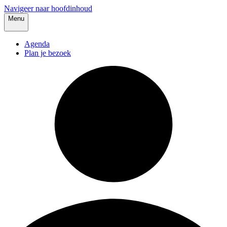
Navigeer naar hoofdinhoud
Menu
Agenda
Plan je bezoek