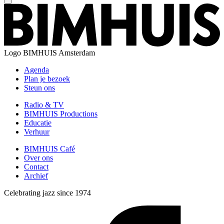
Logo
BIMHUIS Amsterdam
Agenda
Plan je bezoek
Steun ons
Radio & TV
BIMHUIS Productions
Educatie
Verhuur
BIMHUIS Café
Over ons
Contact
Archief
Celebrating jazz since 1974